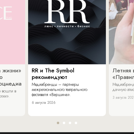
 жизни»
RR и The Symbol
Летняя 
о
рекомендуют
«Прави
соцмедиа
Медиабренды – партнеры
Медиабренд
межрегионального театрального
дачную атмо
 вошли в
фестиваля «Вершина».
огии».
3 августа 20
6 августа 2026