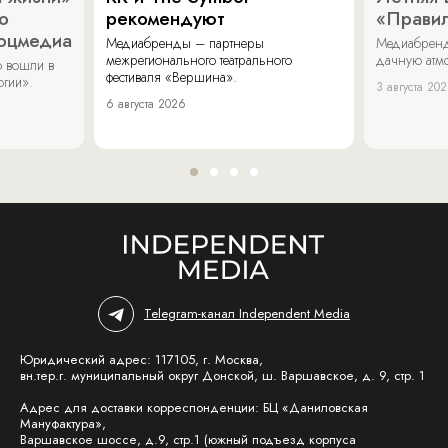
о
рекомендуют
«Прави
соцмедиа
Медиабренды – партнеры
Медиабренд
межрегионального театрального
дачную атмо
 вошли в
фестиваля «Вершина».
огии».
3 августа 20
6 августа 2026
Telegram-канал Independent Media
Юридический адрес: 117105, г. Москва,
вн.тер.г. муниципальный округ Донской, ш. Варшавское, д. 9, стр. 1
Адрес для доставки корреспонденции: БЦ «Даниловская
Мануфактура»,
Варшавское шоссе, д.9, стр.1 (южный подъезд корпуса