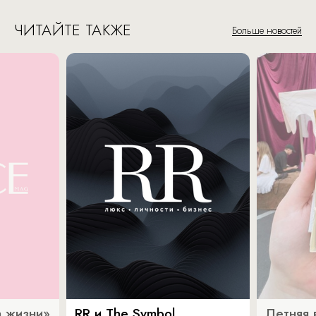
ЧИТАЙТЕ ТАКЖЕ
Больше новостей
 жизни»
RR и The Symbol
Летняя 