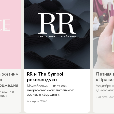
 жизни»
RR и The Symbol
Летняя 
о
рекомендуют
«Прави
соцмедиа
Медиабренды – партнеры
Медиабренд
межрегионального театрального
дачную атмо
 вошли в
фестиваля «Вершина».
огии».
3 августа 20
6 августа 2026