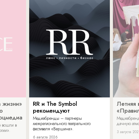
 жизни»
RR и The Symbol
Летняя 
о
рекомендуют
«Прави
соцмедиа
Медиабренды – партнеры
Медиабренд
межрегионального театрального
дачную атмо
 вошли в
фестиваля «Вершина».
огии».
3 августа 20
6 августа 2026