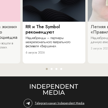
 жизни»
RR и The Symbol
Летняя 
о
рекомендуют
«Прави
соцмедиа
Медиабренды – партнеры
Медиабренд
межрегионального театрального
дачную атмо
 вошли в
фестиваля «Вершина».
огии».
3 августа 20
6 августа 2026
Telegram-канал Independent Media