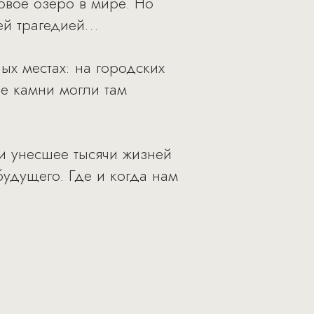
товое озеро в мире. Но
ей трагедией…
ых местах: на городских
е камни могли там
и унесшее тысячи жизней
удущего. Где и когда нам