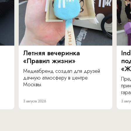
Летняя вечеринка
In
«Правил жизни»
по
«Ж
Медиабренд создал для друзей
дачную атмосферу в центре
Пре
Москвы.
прин
гара
3 августа 2026
3 авгу