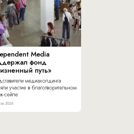
dependent Media
ддержал фонд
изненный путь»
дставители медиахолдинга
яли участие в благотворительном
ж-сейле.
ста 2026