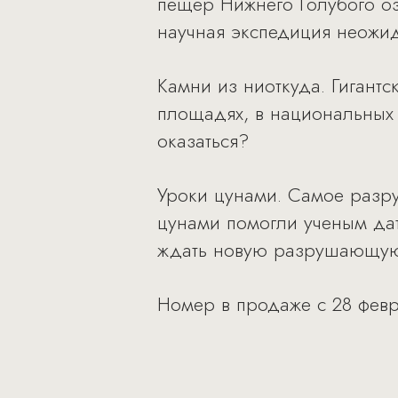
пещер Нижнего Голубого озе
научная экспедиция неожи
Камни из ниоткуда. Гигант
площадях, в национальных 
оказаться?
Уроки цунами. Самое разру
цунами помогли ученым дат
ждать новую разрушающую
Номер в продаже с 28 февр