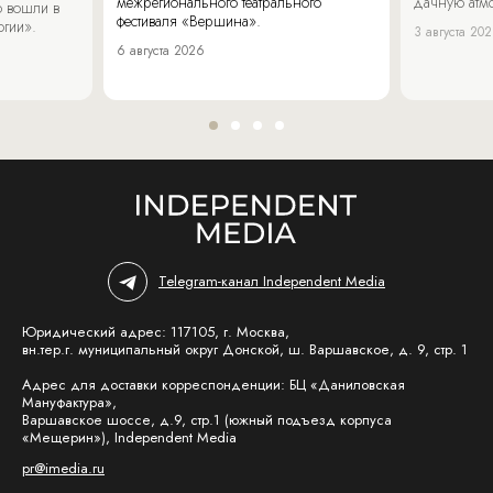
межрегионального театрального
дачную атмо
 вошли в
фестиваля «Вершина».
огии».
3 августа 20
6 августа 2026
Telegram-канал Independent Media
Юридический адрес: 117105, г. Москва,
вн.тер.г. муниципальный округ Донской, ш. Варшавское, д. 9, стр. 1
Адрес для доставки корреспонденции: БЦ «Даниловская
Мануфактура»,
Варшавское шоссе, д.9, стр.1 (южный подъезд корпуса
«Мещерин»), Independent Media
pr@imedia.ru