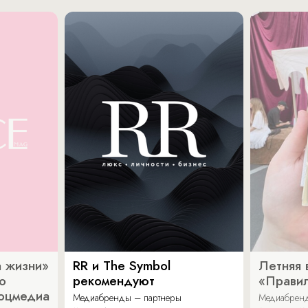
 жизни»
RR и The Symbol
Летняя 
о
рекомендуют
«Прави
соцмедиа
Медиабренды – партнеры
Медиабренд