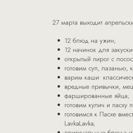
27 марта выходит апрельск
12 блюд на ужин;
12 начинок для закуски
открытый пирог с лосос
готовим суп, лазанью, 
варим каши: классичес
вредные привычки, ме
фаршированные яйца;
готовим кулич и пасху
готовимся к Пасхе вме
LavkaLavka;
оригинальные блюда и