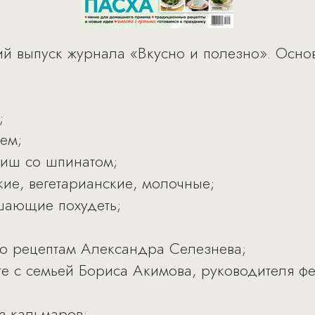
ий выпуск журнала «Вкусно и полезно». Осно
;
ем;
киш со шпинатом;
кие, вегетарианские, молочные;
шающие похудеть;
 по рецептам Александра Селезнева;
сте с семьей Бориса Акимова, руководителя ф
з кальмаров;