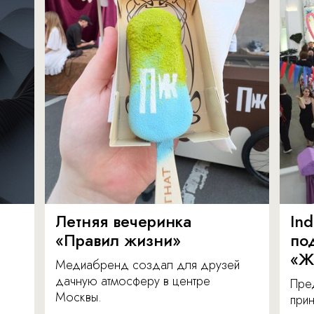
Летняя вечеринка
In
«Правил жизни»
по
«Ж
Медиабренд создал для друзей
дачную атмосферу в центре
Пре
Москвы.
прин