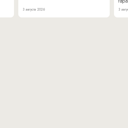
гара
3 августа 2026
3 авгу
вн.тер.г. муниципальн