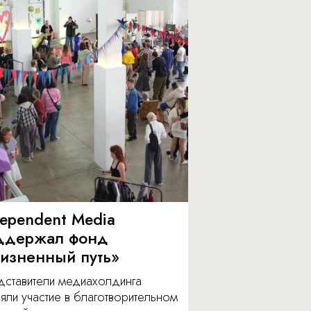
dependent Media
ддержал фонд
изненный путь»
дставители медиахолдинга
яли участие в благотворительном