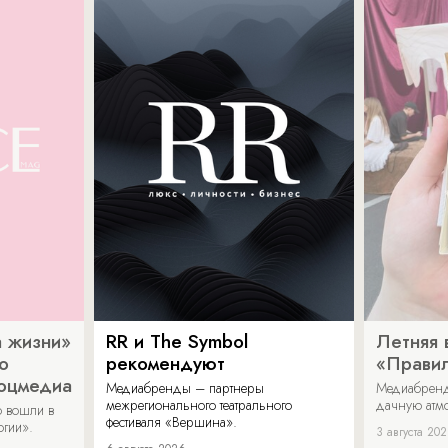
 жизни»
RR и The Symbol
Летняя 
о
рекомендуют
«Прави
соцмедиа
Медиабренды – партнеры
Медиабренд
межрегионального театрального
дачную атмо
 вошли в
фестиваля «Вершина».
огии».
3 августа 20