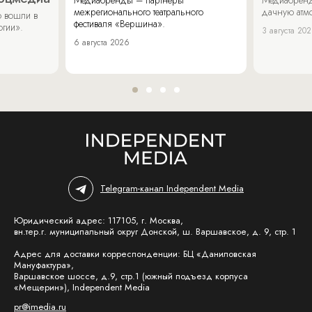
межрегионального театрального
дачную атмо
 вошли в
фестиваля «Вершина».
огии».
3 августа 20
6 августа 2026
Telegram-канал Independent Media
Юридический адрес: 117105, г. Москва,
вн.тер.г. муниципальный округ Донской, ш. Варшавское, д. 9, стр. 1
Адрес для доставки корреспонденции: БЦ «Даниловская
Мануфактура»,
Варшавское шоссе, д.9, стр.1 (южный подъезд корпуса
«Мещерин»), Independent Media
pr@imedia.ru