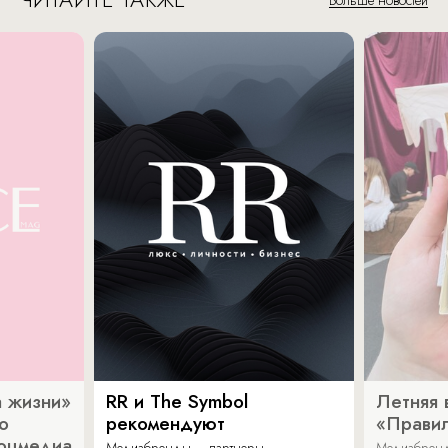
Больше новостей
 жизни»
RR и The Symbol
Летняя 
о
рекомендуют
«Прави
соцмедиа
Медиабренды – партнеры
Медиабренд