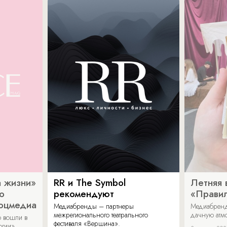
 жизни»
RR и The Symbol
Летняя 
о
рекомендуют
«Прави
соцмедиа
Медиабренды – партнеры
Медиабренд
межрегионального театрального
дачную атмо
 вошли в
фестиваля «Вершина».
огии».