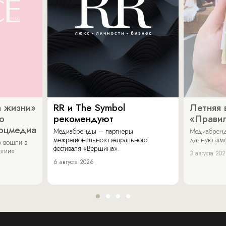
 жизни»
RR и The Symbol
Летняя 
о
рекомендуют
«Прави
соцмедиа
Медиабренды – партнеры
Медиабренд
межрегионального театрального
дачную атмо
 вошли в
фестиваля «Вершина».
огии».
3 августа 20
6 августа 2026