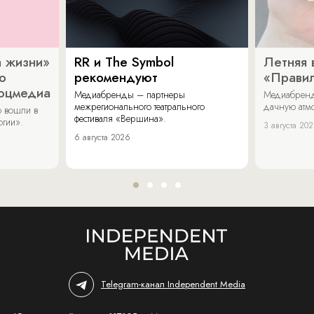
 жизни»
RR и The Symbol
Летняя 
о
рекомендуют
«Прави
соцмедиа
Медиабренды – партнеры
Медиабренд
межрегионального театрального
дачную атмо
 вошли в
фестиваля «Вершина».
огии».
3 августа 20
6 августа 2026
Telegram-канал Independent Media