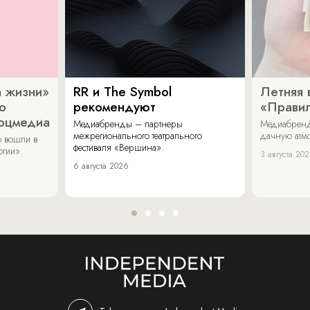
 жизни»
RR и The Symbol
Летняя 
о
рекомендуют
«Прави
соцмедиа
Медиабренды – партнеры
Медиабренд
межрегионального театрального
дачную атмо
 вошли в
фестиваля «Вершина».
огии».
3 августа 20
6 августа 2026