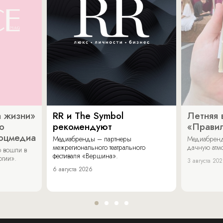
 жизни»
RR и The Symbol
Летняя 
о
рекомендуют
«Прави
соцмедиа
Медиабренды – партнеры
Медиабренд
межрегионального театрального
дачную атмо
 вошли в
фестиваля «Вершина».
огии».
3 августа 20
6 августа 2026