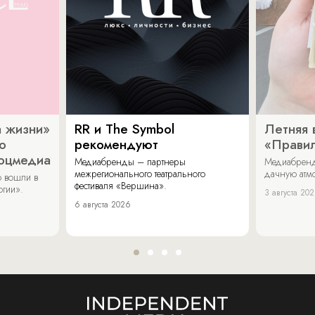
 жизни»
RR и The Symbol
Летняя 
о
рекомендуют
«Прави
соцмедиа
Медиабренды – партнеры
Медиабренд
межрегионального театрального
дачную атмо
 вошли в
фестиваля «Вершина».
огии».
3 августа 20
6 августа 2026