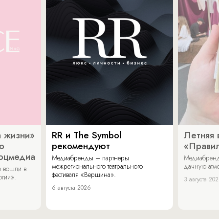
 жизни»
RR и The Symbol
Летняя 
о
рекомендуют
«Прави
соцмедиа
Медиабренды – партнеры
Медиабренд
межрегионального театрального
дачную атмо
 вошли в
фестиваля «Вершина».
огии».
3 августа 20
6 августа 2026