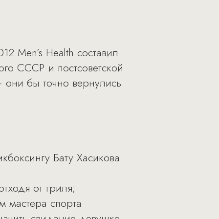
12 Men’s Health составил
ого СССР и постсоветской
– они бы точно вернулись
кбоксингу Бату Хасикова
отходя от гриля;
м мастера спорта
значить свидание девушке,