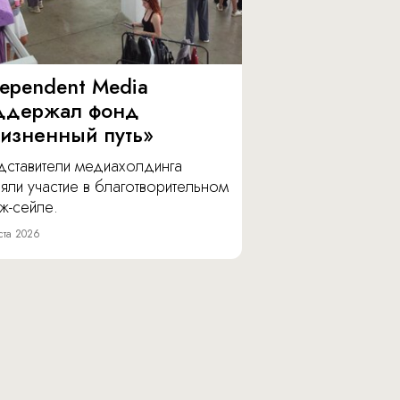
dependent Media
ддержал фонд
изненный путь»
дставители медиахолдинга
яли участие в благотворительном
ж-сейле.
ста 2026