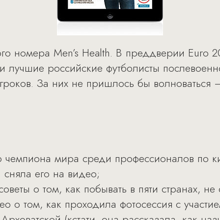
о номера Men’s Health. В преддверии Euro 20
и лучшие российские футболисты послевоенн
гроков. За них не пришлось бы волноваться 
 чемпиона мира среди профессионалов по ки
и сняла его на видео;
веты о том, как побывать в пяти странах, не 
о о том, как проходила фотосессия с участие
Арховатской (кстати, она рассказала, как на