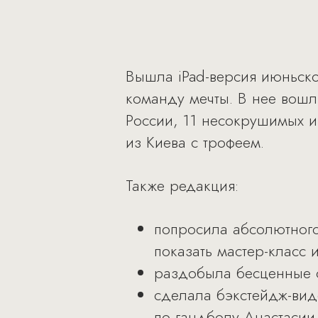
Вышла iPad-версия июньског
команду мечты. В нее вошл
России, 11 несокрушимых и
из Киева с трофеем.
Также редакция:
попросила абсолютного
показать мастер-класс 
раздобыла бесценные со
сделала бэкстейдж-виде
по гандболу Анастасии 