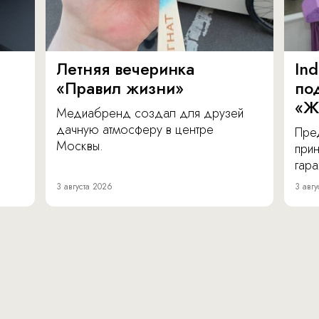
Летняя вечеринка
In
«Правил жизни»
по
«Ж
Медиабренд создал для друзей
дачную атмосферу в центре
Пре
Москвы.
прин
гара
3 августа 2026
3 авгу