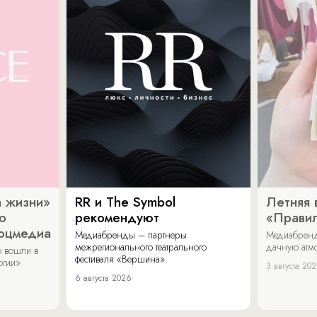
 жизни»
RR и The Symbol
Летняя 
о
рекомендуют
«Прави
соцмедиа
Медиабренды – партнеры
Медиабренд
межрегионального театрального
дачную атмо
 вошли в
фестиваля «Вершина».
огии».
3 августа 20
6 августа 2026