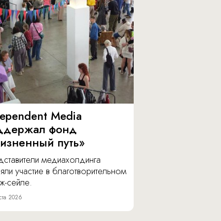
dependent Media
ддержал фонд
изненный путь»
дставители медиахолдинга
яли участие в благотворительном
ж-сейле.
ста 2026