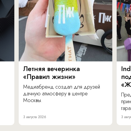
Летняя вечеринка
In
«Правил жизни»
по
«Ж
Медиабренд создал для друзей
дачную атмосферу в центре
Пре
Москвы.
прин
гара
3 августа 2026
3 авгу