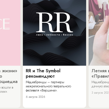
 жизни»
RR и The Symbol
Летняя 
о
рекомендуют
«Прави
соцмедиа
Медиабренды – партнеры
Медиабренд
межрегионального театрального
дачную атмо
 вошли в
фестиваля «Вершина».
огии».
3 августа 20
6 августа 2026