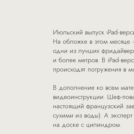
Июльский выпуск iPad-верси
На обложке в этом месяце
одни из лучших фридайверо
и более метров. В iPad-вер
происходят погружения в м
В дополнение ко всем мате
видеоинструкции. Шеф-пова
настоящий французский зав
сухими из воды). А экспер
на доске с цилиндром.