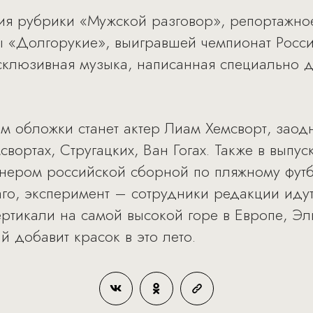
ия рубрики «Мужской разговор», репортажное
 «Долгорукие», выигравшей чемпионат России
склюзивная музыка, написанная специально дл
 обложки станет актер Лиам Хемсворт, заод
свортах, Стругацких, Ван Гогах. Также в выпу
нером российской сборной по пляжному футбо
аго, эксперимент – сотрудники редакции идут
ртикали на самой высокой горе в Европе, Эл
й добавит красок в это лето.