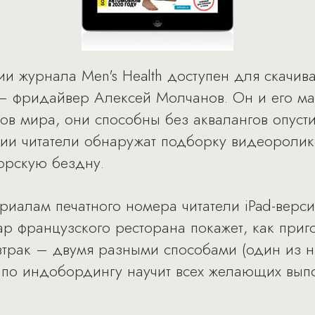
и журнала Men's Health доступен для скачива
 – фридайвер Алексей Молчанов. Он и его м
в мира, они способны без аквалангов опустит
сии читатели обнаружат подборку видеоролико
орскую бездну.
риалам печатного номера читатели iPad-верси
р французского ресторана покажет, как приг
трак – двумя разными способами (один из ни
т по индобордингу научит всех желающих вып