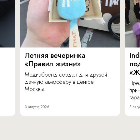
Летняя вечеринка
In
«Правил жизни»
по
«Ж
Медиабренд создал для друзей
дачную атмосферу в центре
Пре
Москвы.
прин
гара
3 августа 2026
3 авгу