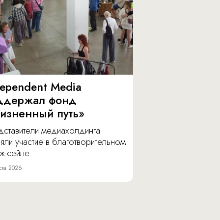
dependent Media
ддержал фонд
изненный путь»
дставители медиахолдинга
яли участие в благотворительном
ж-сейле.
ста 2026