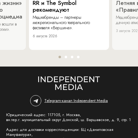
 жизни»
RR и The Symbol
Летняя 
о
рекомендуют
«Прави
соцмедиа
Медиабренды – партнеры
Медиабренд
межрегионального театрального
дачную атмо
 вошли в
фестиваля «Вершина».
огии».
3 августа 20
6 августа 2026
Telegram-канал Independent Media
Юридический адрес: 117105, г. Москва,
вн.тер.г. муниципальный округ Донской, ш. Варшавское, д. 9, стр. 1
Адрес для доставки корреспонденции: БЦ «Даниловская
Мануфактура»,