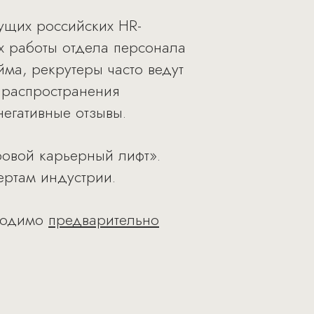
ущих российских HR-
ях работы отдела персонала
ма, рекрутеры часто ведут
 распространения
егативные отзывы.
ровой карьерный лифт».
ертам индустрии.
бходимо
предварительно