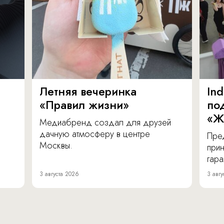
Летняя вечеринка
In
«Правил жизни»
по
«Ж
Медиабренд создал для друзей
дачную атмосферу в центре
Пре
Москвы.
прин
гара
3 августа 2026
3 авгу