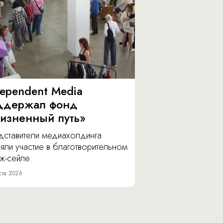
dependent Media
ддержал фонд
изненный путь»
дставители медиахолдинга
яли участие в благотворительном
ж-сейле.
ста 2026