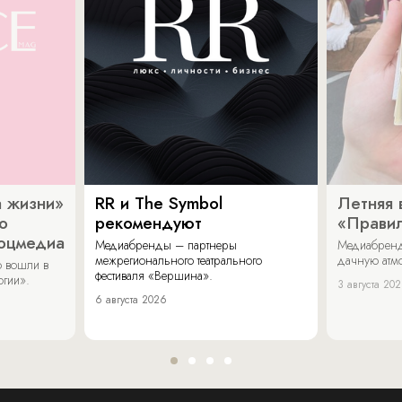
 жизни»
RR и The Symbol
Летняя 
о
рекомендуют
«Прави
соцмедиа
Медиабренды – партнеры
Медиабренд
межрегионального театрального
дачную атмо
 вошли в
фестиваля «Вершина».
огии».
3 августа 20
6 августа 2026