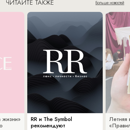
ЧИТАЙТЕ ТАКЖЕ
Больше новостей
 жизни»
RR и The Symbol
Летняя 
о
рекомендуют
«Прави