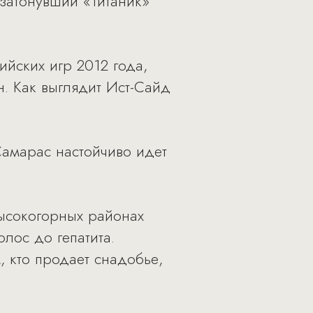
 затонувший «Титаник»
йских игр 2012 года,
. Как выглядит Ист-Сайд
амарас настойчиво идет
высокогорных районах
олос до гепатита.
, кто продает снадобье,