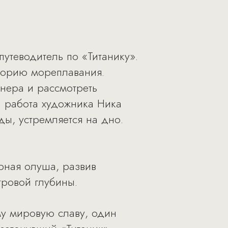
путеводитель по «Титанику».
торию мореплавания.
йнера и рассмотреть
– работа художника Ника
ды, устремляется на дно.
рная олуша, развив
тровой глубины.
му мировую славу, один