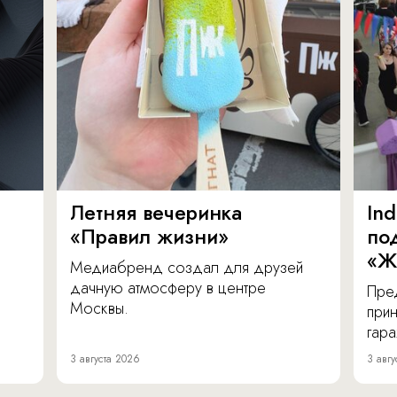
Летняя вечеринка
In
«Правил жизни»
по
«Ж
Медиабренд создал для друзей
дачную атмосферу в центре
Пре
Москвы.
прин
гара
3 августа 2026
3 авгу