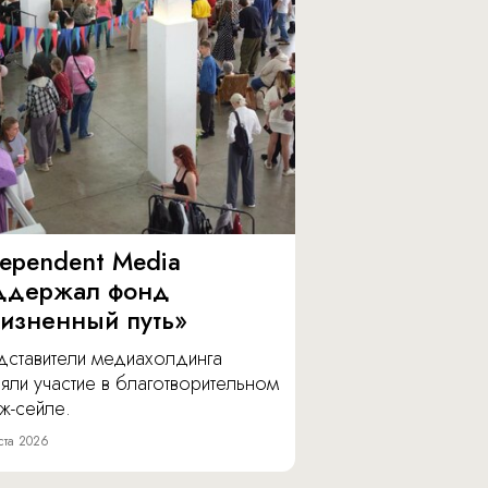
dependent Media
ддержал фонд
изненный путь»
дставители медиахолдинга
яли участие в благотворительном
ж-сейле.
ста 2026