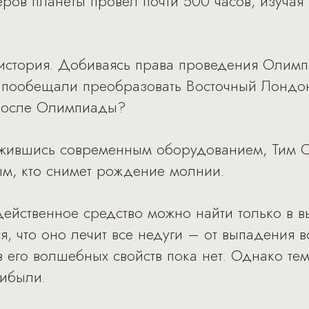
ров планеты провел почти 500 часов, изучая
стория. Добиваясь права проведения Олимпи
 пообещали преобразовать Восточный Лондон
 после Олимпиады?
ужившись современным оборудованием, Тим С
вым, кто снимет рождение молнии.
одейственное средство можно найти только в 
я, что оно лечит все недуги – от выпадения в
 его волшебных свойств пока нет. Однако тем
рибыли.