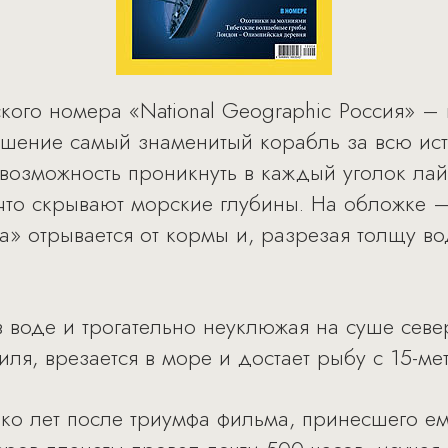
кого номера «National Geographic Россия» – 
рушение самый знаменитый корабль за всю ис
 возможность проникнуть в каждый уголок ла
 что скрывают морские глубины. На обложке 
а» отрывается от кормы и, разрезая толщу во
в воде и трогательно неуклюжая на суше севе
ля, врезается в море и достает рыбу с 15-ме
ко лет после триумфа фильма, принесшего е