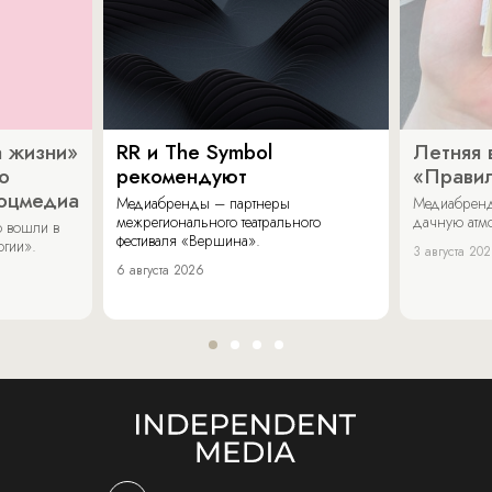
 жизни»
RR и The Symbol
Летняя 
о
рекомендуют
«Прави
соцмедиа
Медиабренды – партнеры
Медиабренд
межрегионального театрального
дачную атмо
 вошли в
фестиваля «Вершина».
огии».
3 августа 20
6 августа 2026