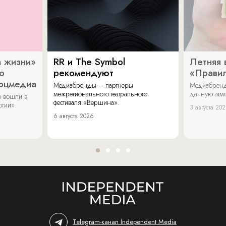
 жизни»
RR и The Symbol
Летняя 
о
рекомендуют
«Прави
соцмедиа
Медиабренды – партнеры
Медиабренд
межрегионального театрального
дачную атмо
 вошли в
фестиваля «Вершина».
огии».
3 августа 20
6 августа 2026
Telegram-канал Independent Media