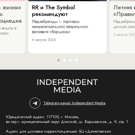
 жизни»
RR и The Symbol
Летняя 
о
рекомендуют
«Прави
соцмедиа
Медиабренды – партнеры
Медиабренд
межрегионального театрального
дачную атмо
 вошли в
фестиваля «Вершина».
огии».
3 августа 20
6 августа 2026
Telegram-канал Independent Media
Юридический адрес: 117105, г. Москва,
вн.тер.г. муниципальный округ Донской, ш. Варшавское, д. 9, стр. 1
Адрес для доставки корреспонденции: БЦ «Даниловская