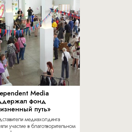
dependent Media
ддержал фонд
изненный путь»
дставители медиахолдинга
яли участие в благотворительном