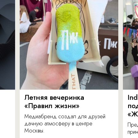
Летняя вечеринка
In
«Правил жизни»
по
«Ж
Медиабренд создал для друзей
дачную атмосферу в центре
Пре
Москвы.
прин