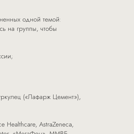
иненных одной темой:
ь на группы, чтобы
ссии;
уркулец («Лафарж Цемент»),
 Healthcare, AstraZeneca,
 Motor, «МегаФон», ММВБ,