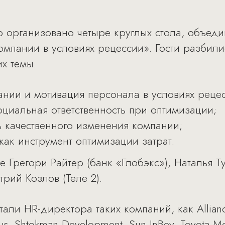
 организовано четыре круглых стола, объед
мпании в условиях рецессии». Гости разбилис
их темы:
ании и мотивация персонала в условиях реце
оциальная ответственность при оптимизации;
ь качественного изменения компании;
как инструмент оптимизации затрат.
Грегори Райтер (банк «Глобэкс»), Наталья Т
трий Козлов (Теле 2).
али HR-директора таких компаний, как Alliance
 Rus, Shtokman Development, Sun InBev, Toyota