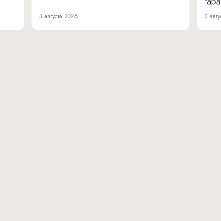
гара
3 августа 2026
3 авгу
вн.тер.г. муниципальн