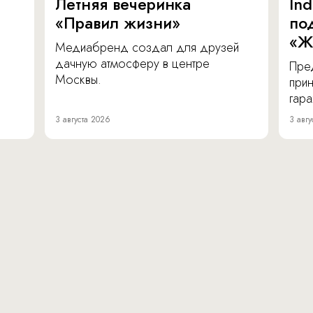
Летняя вечеринка
In
«Правил жизни»
по
«Ж
Медиабренд создал для друзей
дачную атмосферу в центре
Пре
Москвы.
прин
гара
3 августа 2026
3 авгу