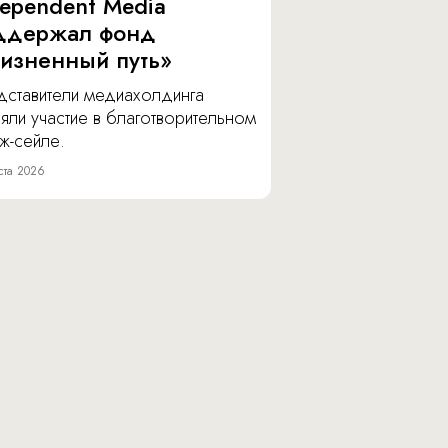
dependent Media
ддержал фонд
изненный путь»
дставители медиахолдинга
яли участие в благотворительном
ж-сейле.
ста 2026