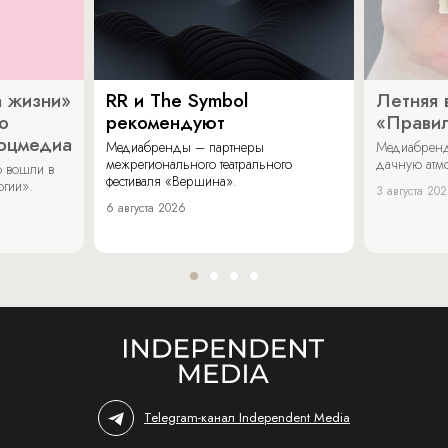
 жизни»
RR и The Symbol
Летняя 
о
рекомендуют
«Прави
соцмедиа
Медиабренды – партнеры
Медиабренд
межрегионального театрального
дачную атмо
 вошли в
фестиваля «Вершина».
огии».
3 августа 20
6 августа 2026
Telegram-канал Independent Media