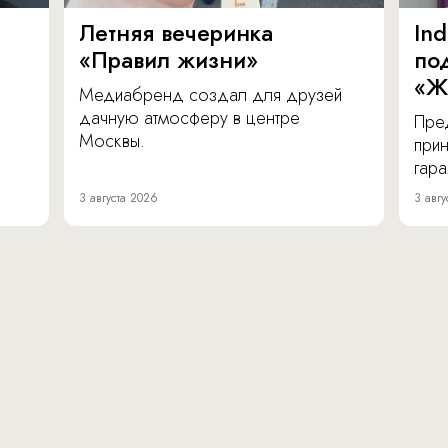
Летняя вечеринка
In
«Правил жизни»
по
«Ж
Медиабренд создал для друзей
дачную атмосферу в центре
Пре
Москвы.
прин
гара
3 августа 2026
3 авгу