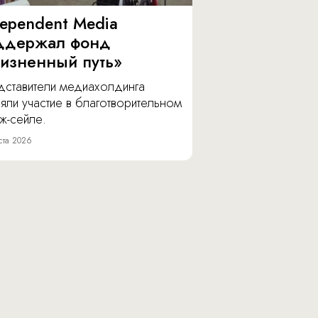
dependent Media
ддержал фонд
изненный путь»
дставители медиахолдинга
яли участие в благотворительном
ж-сейле.
ста 2026