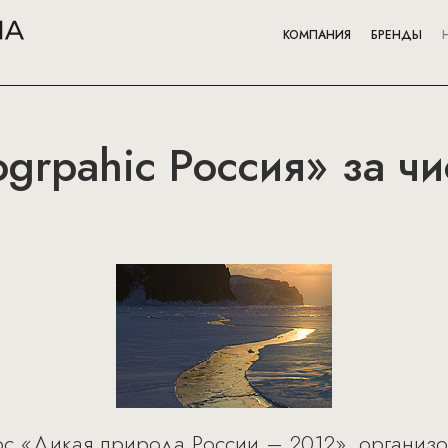
КОМПАНИЯ
БРЕНДЫ
ogrpahic Россия» за ч
рс «Дикая природа России – 2012», организо