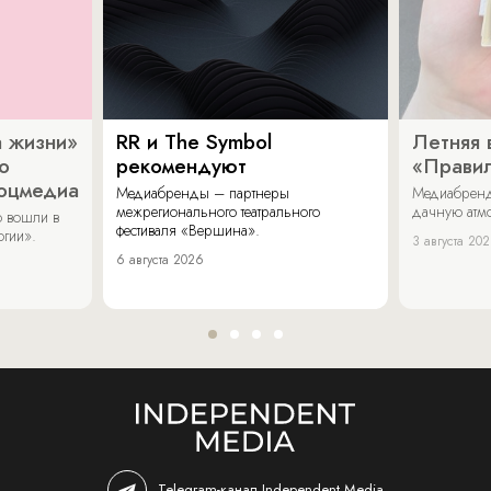
 жизни»
RR и The Symbol
Летняя 
о
рекомендуют
«Прави
соцмедиа
Медиабренды – партнеры
Медиабренд
межрегионального театрального
дачную атмо
 вошли в
фестиваля «Вершина».
огии».
3 августа 20
6 августа 2026
Telegram-канал Independent Media