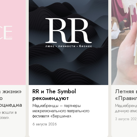
 жизни»
RR и The Symbol
Летняя 
о
рекомендуют
«Прави
соцмедиа
Медиабренды – партнеры
Медиабренд
межрегионального театрального
дачную атмо
 вошли в
фестиваля «Вершина».
огии».
3 августа 20
6 августа 2026