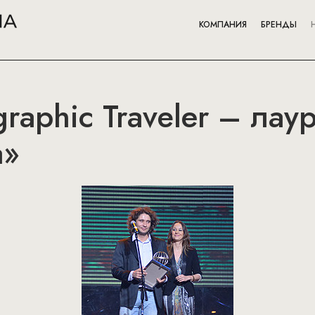
КОМПАНИЯ
БРЕНДЫ
graphic Travеler – лау
а»