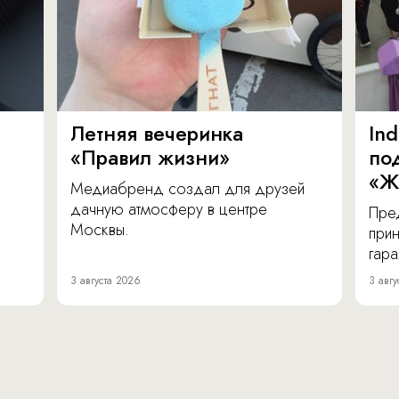
Летняя вечеринка
In
«Правил жизни»
по
«Ж
Медиабренд создал для друзей
дачную атмосферу в центре
Пре
Москвы.
прин
гара
3 августа 2026
3 авгу