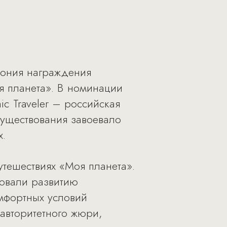
емония награждения
я планета». В номинации
c Travеler – российская
существования завоевало
х.
тешествиях «Моя планета».
вовали развитию
омфортных условий
 авторитетного жюри,