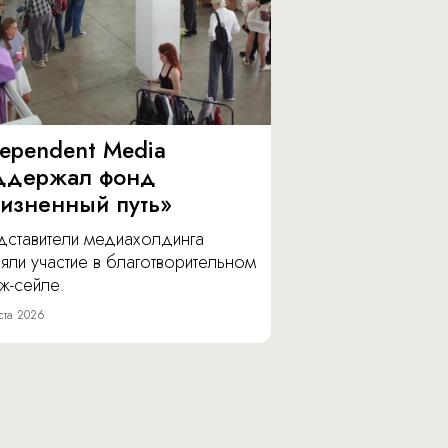
dependent Media
ддержал фонд
изненный путь»
дставители медиахолдинга
яли участие в благотворительном
ж-сейле.
ста 2026