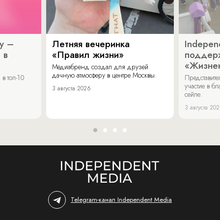
y –
Летняя вечеринка
Indepen
 в
«Правил жизни»
поддер
«Жизнен
Медиабренд создал для друзей
дачную атмосферу в центре Москвы.
в топ-10
Представит
участие в бл
3 августа 2026
сейле.
3 августа 20
Telegram-канал Independent Media