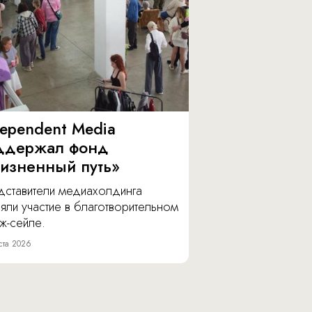
dependent Media
ддержал фонд
изненный путь»
дставители медиахолдинга
яли участие в благотворительном
ж-сейле.
ста 2026