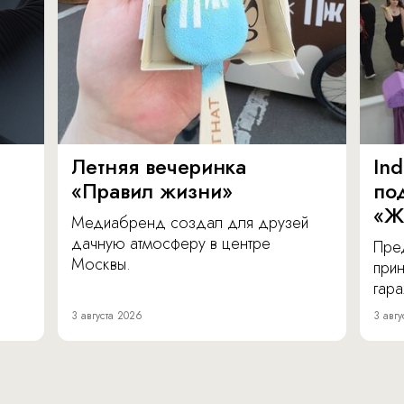
Летняя вечеринка
In
«Правил жизни»
по
«Ж
Медиабренд создал для друзей
дачную атмосферу в центре
Пре
Москвы.
прин
гара
3 августа 2026
3 авгу