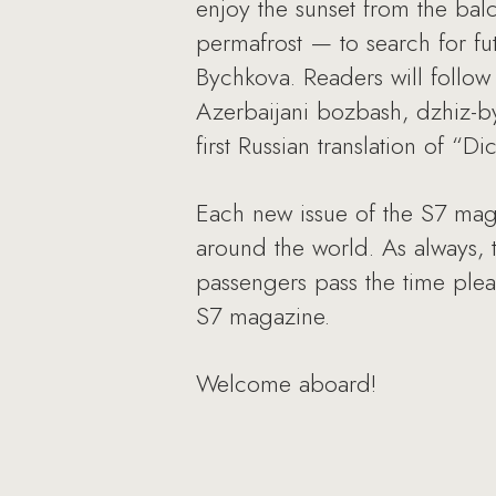
enjoy the sunset from the balc
permafrost — to search for fut
Bychkova. Readers will follow 
Azerbaijani bozbash, dzhiz-b
first Russian translation of “D
Each new issue of the S7 magaz
around the world. As always, t
passengers pass the time pleas
S7 magazine.
Welcome aboard!