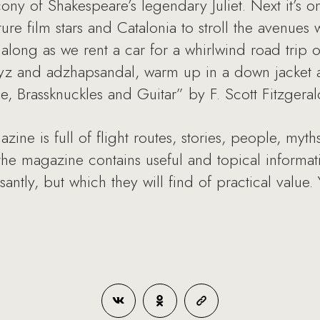
ony of Shakespeare’s legendary Juliet. Next it’s o
ure film stars and Catalonia to stroll the avenues
along as we rent a car for a whirlwind road trip o
yz and adzhapsandal, warm up in a down jacket 
ice, Brassknuckles and Guitar” by F. Scott Fitzgeral
ine is full of flight routes, stories, people, myth
he magazine contains useful and topical informati
antly, but which they will find of practical value