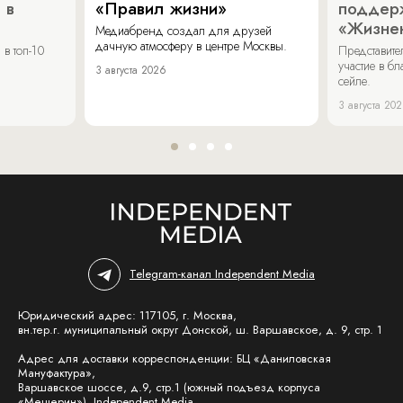
 в
«Правил жизни»
поддер
«Жизнен
Медиабренд создал для друзей
дачную атмосферу в центре Москвы.
в топ-10
Представит
участие в бл
3 августа 2026
сейле.
3 августа 20
Telegram-канал Independent Media
Юридический адрес: 117105, г. Москва,
вн.тер.г. муниципальный округ Донской, ш. Варшавское, д. 9, стр. 1
Адрес для доставки корреспонденции: БЦ «Даниловская
Мануфактура»,
Варшавское шоссе, д.9, стр.1 (южный подъезд корпуса
«Мещерин»), Independent Media