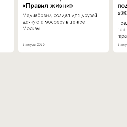
«Правил жизни»
по
«Ж
Медиабренд создал для друзей
дачную атмосферу в центре
Пре
Москвы.
прин
гара
3 августа 2026
3 авгу