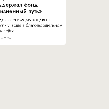
ддержал фонд
изненный путь»
дставители медиахолдинга
яли участие в благотворительном
ж-сейле.
ста 2026