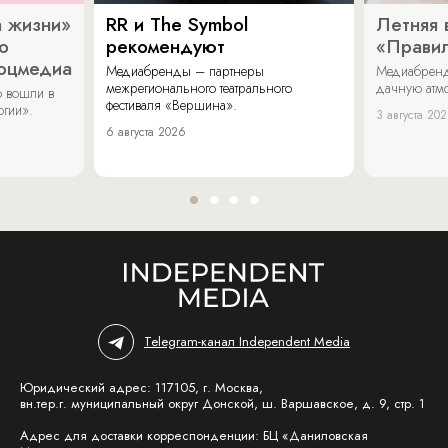
 жизни»
RR и The Symbol
Летняя 
о
рекомендуют
«Прави
соцмедиа
Медиабренды – партнеры
Медиабренд
межрегионального театрального
дачную атмо
 вошли в
фестиваля «Вершина».
огии».
3 августа 20
6 августа 2026
Telegram-канал Independent Media
Юридический адрес: 117105, г. Москва,
вн.тер.г. муниципальный округ Донской, ш. Варшавское, д. 9, стр. 1
Адрес для доставки корреспонденции: БЦ «Даниловская