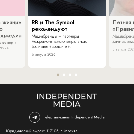
 жизни»
RR и The Symbol
Летняя 
о
рекомендуют
«Прави
соцмедиа
Медиабренды – партнеры
Медиабренд
межрегионального театрального
дачную атмо
 вошли в
фестиваля «Вершина».
огии».
3 августа 20
6 августа 2026
Telegram-канал Independent Media
Юридический адрес: 117105, г. Москва,