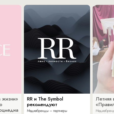
 жизни»
RR и The Symbol
Летняя 
о
рекомендуют
«Прави
соцмедиа
Медиабренды – партнеры
Медиабренд