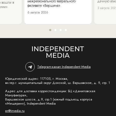
межрегионального театрального
дачную атмо
 вошли в
фестиваля «Вершина».
огии».
3 августа 20
6 августа 2026
Telegram-канал Independent Media
Юридический адрес: 117105, г. Москва,
вн.тер.г. муниципальный округ Донской, ш. Варшавское, д. 9, стр. 1
Адрес для доставки корреспонденции: БЦ «Даниловская
Мануфактура»,
Варшавское шоссе, д.9, стр.1 (южный подъезд корпуса
«Мещерин»), Independent Media
pr@imedia.ru