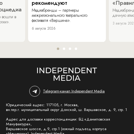
о
рекомендуют
«Прави
соцмедиа
Медиабренды – партнеры
Медиабренд
межрегионального театрального
дачную атмо
 вошли в
фестиваля «Вершина».
огии».
3 августа 20
6 августа 2026
Telegram-канал Independent Media
Юридический адрес: 117105, г. Москва,
вн.тер.г. муниципальный округ Донской, ш. Варшавское, д. 9, стр. 1
Адрес для доставки корреспонденции: БЦ «Даниловская
Мануфактура»,
Варшавское шоссе, д.9, стр.1 (южный подъезд корпуса
«Мещерин»), Independent Media