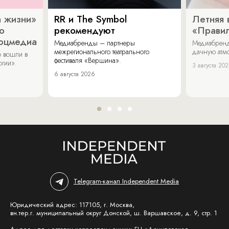
 жизни»
RR и The Symbol
Летняя 
о
рекомендуют
«Прави
соцмедиа
Медиабренды – партнеры
Медиабренд
межрегионального театрального
дачную атмо
 вошли в
фестиваля «Вершина».
огии».
3 августа 20
6 августа 2026
Telegram-канал Independent Media
Юридический адрес: 117105, г. Москва,
вн.тер.г. муниципальный округ Донской, ш. Варшавское, д. 9, стр. 1