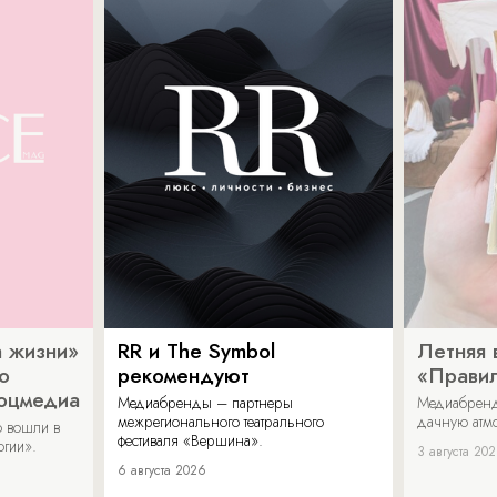
 жизни»
RR и The Symbol
Летняя 
о
рекомендуют
«Прави
соцмедиа
Медиабренды – партнеры
Медиабренд
межрегионального театрального
дачную атмо
 вошли в
фестиваля «Вершина».
огии».
3 августа 20
6 августа 2026