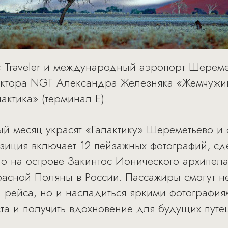
c Traveler и международный аэропорт Шереме
дактора NGT Александра Железняка «Жемчужи
актика» (терминал Е).
й месяц украсят «Галактику» Шереметьево и
зиция включает 12 пейзажных фотографий, с
йо на острове Закинтос Ионического архипела
асной Поляны в России. Пассажиры смогут н
 рейса, но и насладиться яркими фотография
ста и получить вдохновение для будущих пут