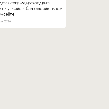
дставители медиахолдинга
яли участие в благотворительном
ж-сейле.
ста 2026