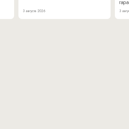
гара
3 августа 2026
3 авгу
вн.тер.г. муниципальн