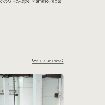
йском номере Mamas&Papas.
Больше новостей