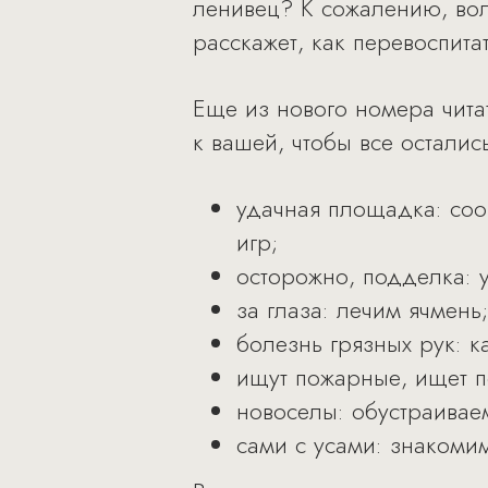
ленивец? К сожалению, во
расскажет, как перевоспит
Еще из нового номера чита
к вашей, чтобы все осталис
удачная площадка: соо
игр;
осторожно, подделка: 
за глаза: лечим ячмень;
болезнь грязных рук: к
ищут пожарные, ищет п
новоселы: обустраивае
сами с усами: знакоми