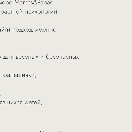
омере Mamas&Papas
зрастной психологии.
айти подход именно
 для веселых и безопасных
т фальшивки;
;
явшихся детей;