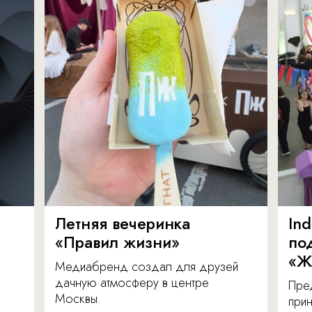
Летняя вечеринка
In
«Правил жизни»
по
«Ж
Медиабренд создал для друзей
дачную атмосферу в центре
Пре
Москвы.
прин