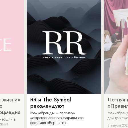
 жизни»
RR и The Symbol
Летняя 
о
рекомендуют
«Прави
соцмедиа
Медиабренды – партнеры
Медиабренд
межрегионального театрального
дачную атмо
 вошли в
фестиваля «Вершина».
огии».
3 августа 20